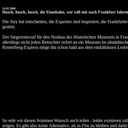
16.02.2008
Husch, husch, husch, die Eisenbahn, wer will mit nach Frankfurt fahre
Die Jury hat entschieden, die Experten sind begeistert, die Frankfurter
gestört.
Der Siegerentwurf für den Neubau des Historischen Museums in Fran
allerdings nicht jeden Betrachter sofort an ein Museum im altstädti
Römerberg-Express möge ihn schon bald aus dem einfallslosen Ledere
So sehr wir diesen frommen Wunsch auch teilen - leider existieren za
zeigen. Es gibt also keine Alternative, als in Ffm zu bleiben und d