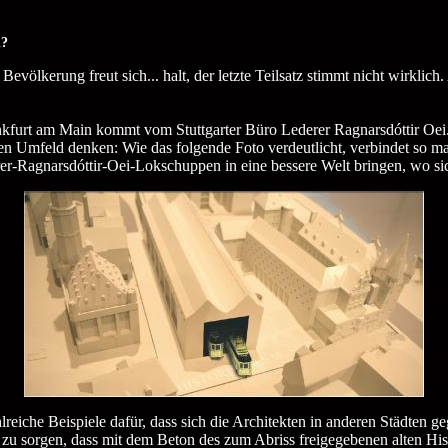
n?
 Bevölkerung freut sich... halt, der letzte Teilsatz stimmt nicht wirklic
kfurt am Main kommt vom Stuttgarter Büro Lederer Ragnarsdóttir Oei. 
schen Umfeld denken: Wie das folgende Foto verdeutlicht, verbindet so
r-Ragnarsdóttir-Oei-Lokschuppen in eine bessere Welt bringen, wo sic
hlreiche Beispiele dafür, dass sich die Architekten in anderen Städte
afür zu sorgen, dass mit dem Beton des zum Abriss freigegebenen alte